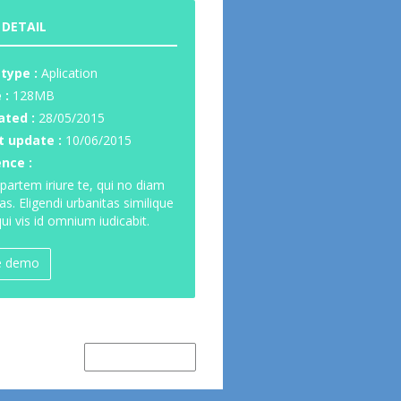
 DETAIL
 type :
Aplication
 :
128MB
ated :
28/05/2015
t update :
10/06/2015
ence :
partem iriure te, qui no diam
as. Eligendi urbanitas similique
ui vis id omnium iudicabit.
e demo
Newer Item →