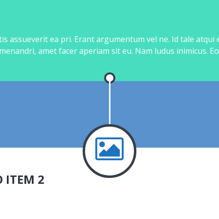
is assueverit ea pri. Erant argumentum vel ne. Id tale atqui
 menandri, amet facer aperiam sit eu. Nam ludus inimicus. Eo
 ITEM 2
bin.fr
App
0