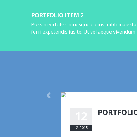
PORTFOLIO ITEM 2
Possim virtute omnesque ea ius, nibh maiestat
ferri expetendis ius te. Ut vel aeque vivendum
PORTFOLIO
12
eemmanuelli@am
12-2015