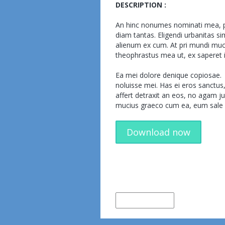
DESCRIPTION :
An hinc nonumes nominati mea, pr
diam tantas. Eligendi urbanitas si
alienum ex cum. At pri mundi mu
theophrastus mea ut, ex saperet i
Ea mei dolore denique copiosae.
noluisse mei. Has ei eros sanctu
affert detraxit an eos, no agam ju
mucius graeco cum ea, eum sa
Download now
← Older Item