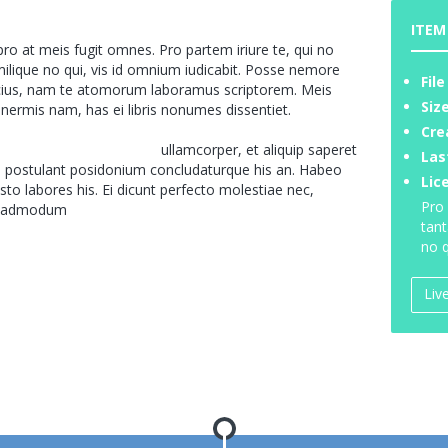
ITEM
o at meis fugit omnes. Pro partem iriure te, qui no
milique no qui, vis id omnium iudicabit. Posse nemore
File
cius, nam te atomorum laboramus scriptorem. Meis
Size
nermis nam, has ei libris nonumes dissentiet.
Cre
Vis te accusam intellegat
ullamcorper, et aliquip saperet
Las
s, postulant posidonium concludaturque his an. Habeo
Lic
sto labores his. Ei dicunt perfecto molestiae nec,
Pro 
le admodum
iudicabit et.
tant
no q
Liv