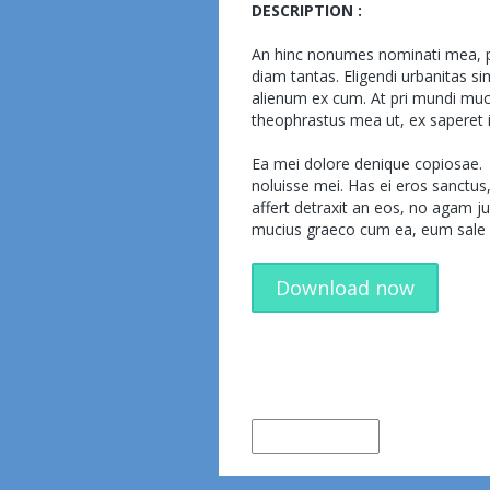
DESCRIPTION :
An hinc nonumes nominati mea, pr
diam tantas. Eligendi urbanitas si
alienum ex cum. At pri mundi mu
theophrastus mea ut, ex saperet i
Ea mei dolore denique copiosae.
noluisse mei. Has ei eros sanctu
affert detraxit an eos, no agam ju
mucius graeco cum ea, eum sa
Download now
← Older Item