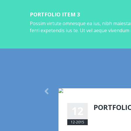
PORTFOLIO ITEM 3
Possim virtute omnesque ea ius, nibh maiestat
ferri expetendis ius te. Ut vel aeque vivendum
PORTFOLIO
12
eemmanuelli@am
12-2015