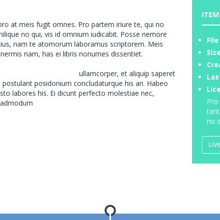
ITEM
o at meis fugit omnes. Pro partem iriure te, qui no
milique no qui, vis id omnium iudicabit. Posse nemore
File
cius, nam te atomorum laboramus scriptorem. Meis
Size
nermis nam, has ei libris nonumes dissentiet.
Cre
Vis te accusam intellegat
ullamcorper, et aliquip saperet
Las
s, postulant posidonium concludaturque his an. Habeo
Lic
sto labores his. Ei dicunt perfecto molestiae nec,
Pro 
le admodum
iudicabit et.
tant
no q
Liv