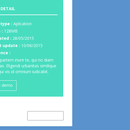
 DETAIL
 type :
Aplication
 :
128MB
ated :
28/05/2015
t update :
10/06/2015
ence :
partem iriure te, qui no diam
as. Eligendi urbanitas similique
ui vis id omnium iudicabit.
e demo
Newer Item →