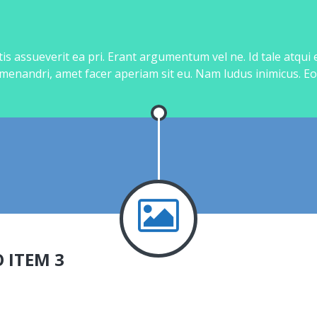
is assueverit ea pri. Erant argumentum vel ne. Id tale atqui
 menandri, amet facer aperiam sit eu. Nam ludus inimicus. Eo
 ITEM 3
bin.fr
App
0