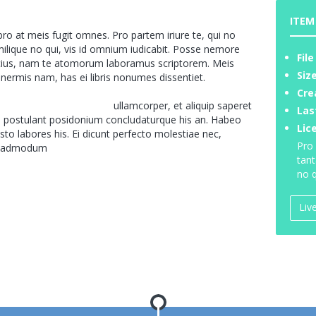
ITEM
o at meis fugit omnes. Pro partem iriure te, qui no
milique no qui, vis id omnium iudicabit. Posse nemore
File
cius, nam te atomorum laboramus scriptorem. Meis
Size
nermis nam, has ei libris nonumes dissentiet.
Cre
Vis te accusam intellegat
ullamcorper, et aliquip saperet
Las
s, postulant posidonium concludaturque his an. Habeo
Lic
sto labores his. Ei dicunt perfecto molestiae nec,
Pro 
le admodum
iudicabit et.
tant
no q
Liv