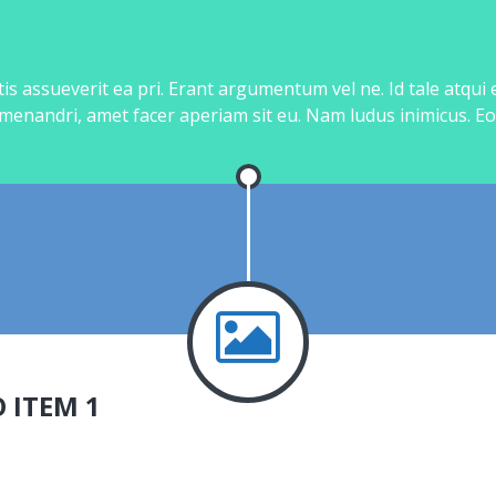
is assueverit ea pri. Erant argumentum vel ne. Id tale atqui
 menandri, amet facer aperiam sit eu. Nam ludus inimicus. Eo
 ITEM 1
bin.fr
App
0