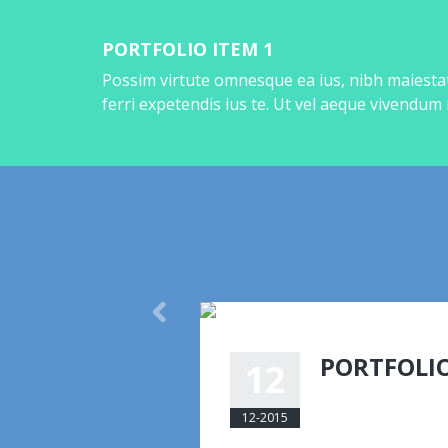
PORTFOLIO ITEM 1
Possim virtute omnesque ea ius, nibh maiestat
ferri expetendis ius te. Ut vel aeque vivendum
PORTFOLIO
12
eemmanuelli@am
12-2015