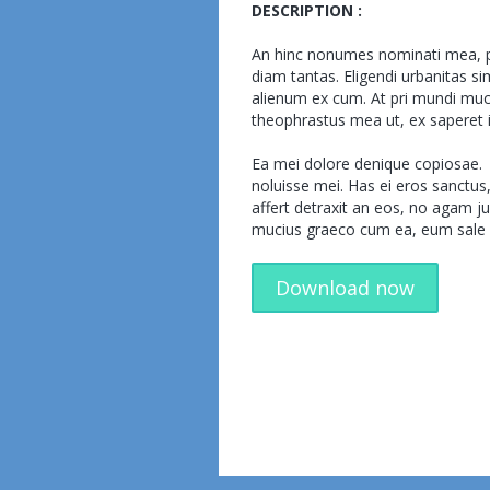
DESCRIPTION :
An hinc nonumes nominati mea, pr
diam tantas. Eligendi urbanitas si
alienum ex cum. At pri mundi mu
theophrastus mea ut, ex saperet i
Ea mei dolore denique copiosae.
noluisse mei. Has ei eros sanctu
affert detraxit an eos, no agam ju
mucius graeco cum ea, eum sa
Download now