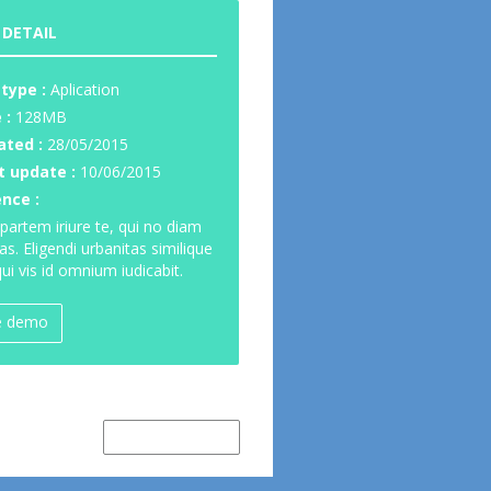
 DETAIL
 type :
Aplication
 :
128MB
ated :
28/05/2015
t update :
10/06/2015
ence :
partem iriure te, qui no diam
as. Eligendi urbanitas similique
ui vis id omnium iudicabit.
e demo
Newer Item →