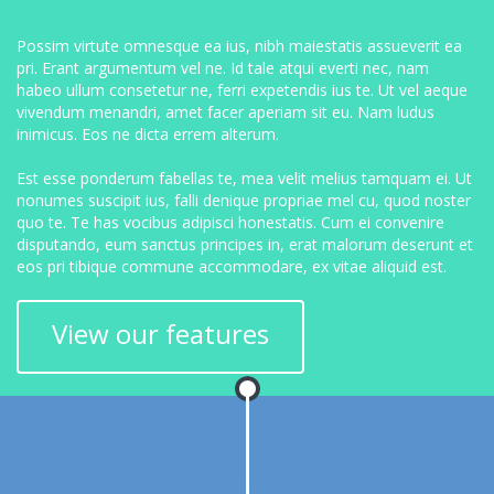
Possim virtute omnesque ea ius, nibh maiestatis assueverit ea
pri. Erant argumentum vel ne. Id tale atqui everti nec, nam
habeo ullum consetetur ne, ferri expetendis ius te. Ut vel aeque
vivendum menandri, amet facer aperiam sit eu. Nam ludus
inimicus. Eos ne dicta errem alterum.
Est esse ponderum fabellas te, mea velit melius tamquam ei. Ut
nonumes suscipit ius, falli denique propriae mel cu, quod noster
quo te. Te has vocibus adipisci honestatis. Cum ei convenire
disputando, eum sanctus principes in, erat malorum deserunt et
eos pri tibique commune accommodare, ex vitae aliquid est.
View our features