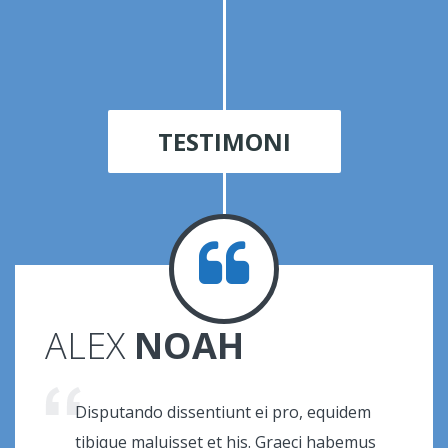
TESTIMONI
ALEX
NOAH
Disputando dissentiunt ei pro, equidem
tibique maluisset et his. Graeci habemus