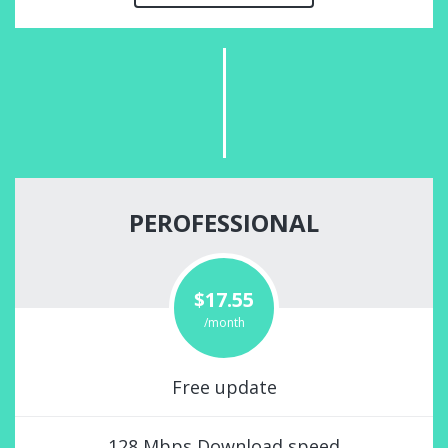
PEROFESSIONAL
$17.55
/month
Free update
128 Mbps Download speed